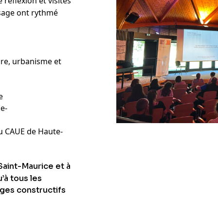
réflexion et visites
ysage ont rythmé
re, urbanisme et
e
e-
du CAUE de Haute-
Saint-Maurice et à
’à tous les
ges constructifs