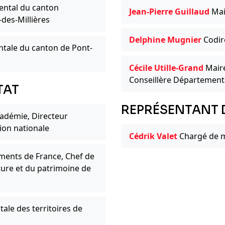
ental du canton
Jean-Pierre Guillaud
Mai
-des-Millières
Delphine Mugnier
Codire
tale du canton de Pont-
Cécile Utille-Grand
Maire
Conseillère Départementa
TAT
REPRÉSENTANT 
adémie, Directeur
ion nationale
Cédrik Valet
Chargé de m
ments de France, Chef de
ture et du patrimoine de
ale des territoires de