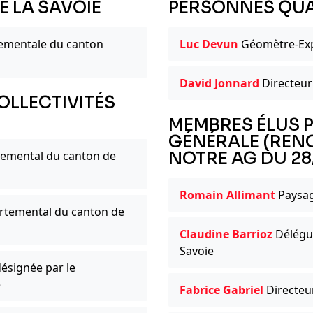
E LA SAVOIE
PERSONNES QUA
tementale du canton
Luc Devun
Géomètre-Expe
David Jonnard
Directeur 
OLLECTIVITÉS
MEMBRES ÉLUS P
GÉNÉRALE (REN
temental du canton de
NOTRE AG DU 28
Romain Allimant
Paysag
rtemental du canton de
Claudine Barrioz
Délégu
Savoie
signée par le
e
Fabrice Gabriel
Directeu