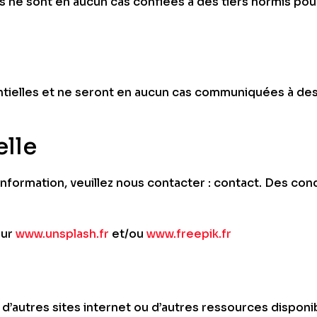
 ne sont en aucun cas confiées à des tiers hormis pour
tielles et ne seront en aucun cas communiquées à des 
elle
nformation, veuillez nous contacter : contact. Des con
sur
www.unsplash.fr
et/ou
www.freepik.fr
s d’autres sites internet ou d’autres ressources disponi