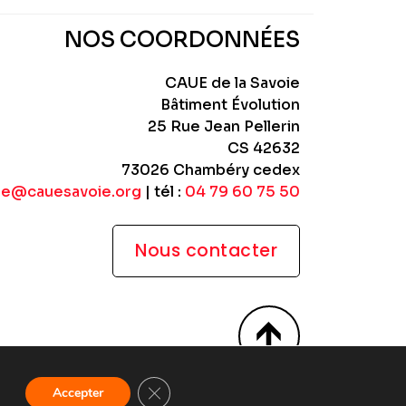
NOS COORDONNÉES
CAUE de la Savoie
Bâtiment Évolution
25 Rue Jean Pellerin
CS 42632
73026 Chambéry cedex
ue@cauesavoie.org
| tél :
04 79 60 75 50
Nous contacter
Fermer la bannière des cookies GDPR
Accepter