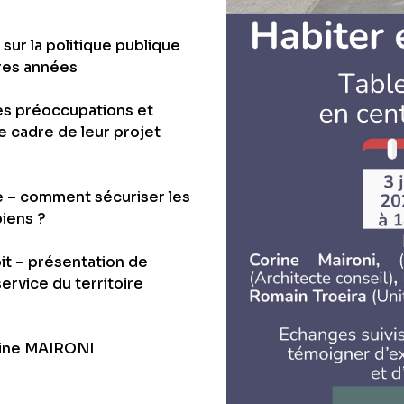
ur la politique publique
res années
les préoccupations et
le cadre de leur projet
e – comment sécuriser les
biens ?
it – présentation de
service du territoire
orine MAIRONI