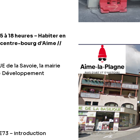
5 à 18 heures – Habiter en
n centre-bourg d’Aime //
 de la Savoie, la mairie
 de Développement
E73 – introduction