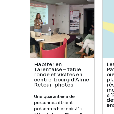
Habiter en
Le
Tarentaise – table
Pa
ronde et visites en
ou
centre-bourg d’Aime
pl
Retour-photos
ré
me
à 
Une quarantaine de
de
personnes étaient
en
présentes hier soir à la