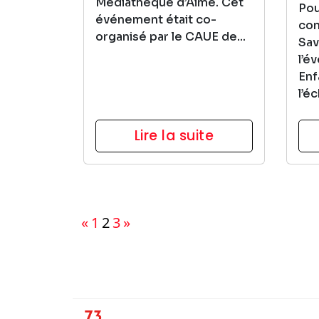
Médiathèque d’Aime. Cet
Pou
événement était co-
con
organisé par le CAUE de...
Sav
l’é
Enf
l’é
Lire la suite
Pagination
«
1
2
3
»
des
publications