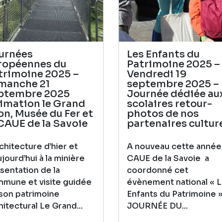
urnées
Les Enfants du
ropéennes du
Patrimoine 2025 –
trimoine 2025 –
Vendredi 19
manche 21
septembre 2025 –
ptembre 2025
Journée dédiée au
imation le Grand
scolaires retour-
lon, Musée du Fer et
photos de nos
 CAUE de la Savoie
partenaires cultur
rchitecture d’hier et
A nouveau cette année,
ujourd’hui à la minière
CAUE de la Savoie a
sentation de la
coordonné cet
mune et visite guidée
évènement national « 
son patrimoine
Enfants du Patrimoine »
hitectural Le Grand...
JOURNÉE DU...