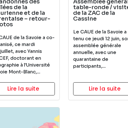
andonnés des
Assemblée général
lées de la
table-ronde / visit
urienne et de la
de la ZAC de la
rentaise – retour-
Cassine
otos
Le CAUE de la Savoie a
CAUE de la Savoie a co-
tenu ce jeudi 12 juin, s
anisé, ce mardi
assemblée générale
 juillet, avec Yannis
annuelle, avec une
EF, doctorant en
quarantaine de
graphie à l’Université
participants,...
oie Mont-Blanc,...
Lire la suite
Lire la suite