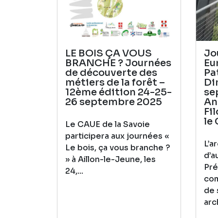
LE BOIS ÇA VOUS
Jo
BRANCHE ? Journées
Eu
de découverte des
Pa
métiers de la forêt –
Di
12ème édition 24-25-
se
26 septembre 2025
An
Fi
le
Le CAUE de la Savoie
participera aux journées «
L’a
Le bois, ça vous branche ?
d’a
» à Aillon-le-Jeune, les
Pré
24,...
com
de 
arc