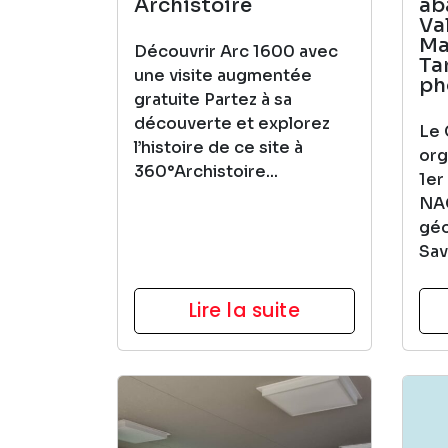
Archistoire
ab
Val
Ma
Découvrir Arc 1600 avec
Ta
une visite augmentée
ph
gratuite Partez à sa
découverte et explorez
Le 
l’histoire de ce site à
org
360°Archistoire...
1er
NAC
géo
Sav
Lire la suite