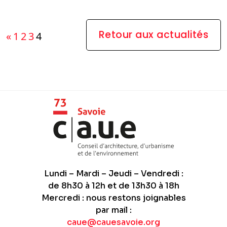
Pagination
Retour aux actualités
«
1
2
3
4
des
publications
Lundi – Mardi – Jeudi – Vendredi :
de 8h30 à 12h et de 13h30 à 18h
Mercredi : nous restons joignables
par mail :
caue@cauesavoie.org