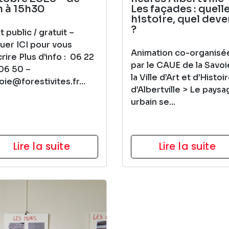
h à 15h30
Les façades : quell
histoire, quel deve
?
t public / gratuit –
quer ICI pour vous
Animation co-organisé
crire Plus d’info : 06 22
par le CAUE de la Savoi
06 50 –
la Ville d’Art et d’Histoi
oie@forestivites.fr...
d’Albertville > Le paysa
urbain se...
Lire la suite
Lire la suite