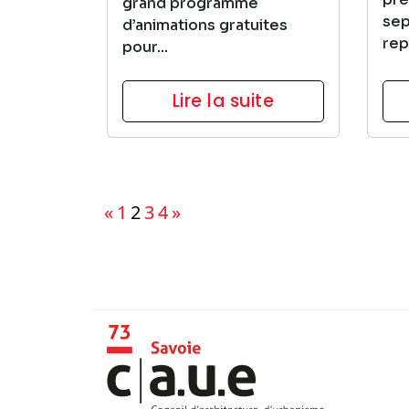
grand programme
sep
d’animations gratuites
rep
pour...
Lire la suite
Pagination
«
1
2
3
4
»
des
publications