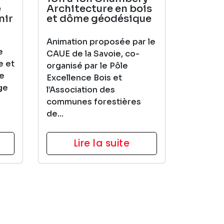
e
Architecture en bois
nir
et dôme géodésique
Animation proposée par le
e
CAUE de la Savoie, co-
e et
organisé par le Pôle
re
Excellence Bois et
ge
l’Association des
communes forestières
de...
Lire la suite