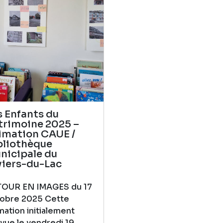
s Enfants du
trimoine 2025 –
imation CAUE /
bliothèque
nicipale du
viers-du-Lac
TOUR EN IMAGES du 17
obre 2025 Cette
mation initialement
vue le vendredi 19