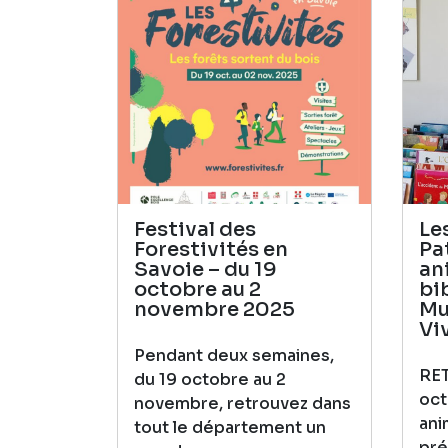
Festival des
Le
Forestivités en
Pa
Savoie – du 19
an
octobre au 2
bi
novembre 2025
Mu
Vi
Pendant deux semaines,
RE
du 19 octobre au 2
oct
novembre, retrouvez dans
ani
tout le département un
pré