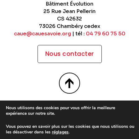
Bâtiment Évolution
25 Rue Jean Pellerin
CS 42632
73026 Chambéry cedex
caue@cauesavoie.org
| tél :
04 79 60 75 50
Nous contacter
Site WordPress par
Nouvel Oeil
Nous utilisons des cookies pour vous offrir la meilleure
expérience sur notre site.
Mentions légales
Conditions générales d’utilisation
Vous pouvez en savoir plus sur les cookies que nous utilisons ou
les désactiver dans les
réglages
.
Politique de confidentialité